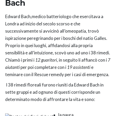
Bach
Edward Bach,medico batteriologo che esercitava a
Londra ad inizio del secolo scorso e che
successivamente si avvicinò all’omeopatia, trovò
ispirazione peregrinando per i boschi del natio Galles.
Proprio in quei luoghi, affidandosi alla propria
sensibilità e all’intuizione, scovò uno ad uno i 38 rimedi.
Chiamò i primi i
12 guaritori
, in seguito li affiancò con i
7
aiutanti
per poi completare con i
19 assistenti
e
teminare con il Rescue remedy per i casi di emergenza.
I 38 rimedi floreali furono riuniti da Edward Bach in
sette gruppi e ad ognuno di questi corrisponde un
determinato modo di affrontare la vita e sono:
la paura