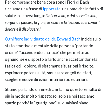
Per comprendere bene cosa sono i Fiori di Bach
richiamo una frase di
Ippocrate
, un uomo che in fatto di
salute la sapeva lunga:
Dal cervello, e dal cervello solo,
sorgono i piaceri, le gioie, le risate e le facezie, così come il
dolore e il dispiacere.”
Ogni fiore individuato del dr. Edward Bach
incide sullo
stato emotivo e mentale della persona “portando
ordine”, “accendendo una luce” che permette ad
ognuno, se è disposto a farlo anche accettandone la
fatica ed il dolore, di sistemare situazioni irrisolte,
esprimere potenzialità, smussare angoli deleteri,
scegliere nuove direzioni interiori od esteriori.
Stiamo parlando di rimedi che fanno questo e molto di
più in modo molto rispettoso, solo se noi facciamo
spazio perché la “guarigione” su qualsiasi piano