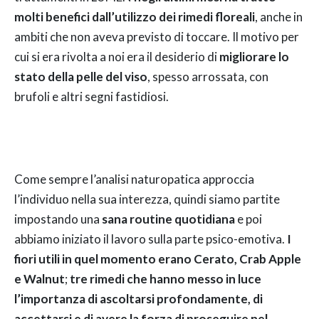
molti benefici dall’utilizzo dei rimedi floreali
, anche in
ambiti che non aveva previsto di toccare. Il motivo per
cui si era rivolta a noi era il desiderio di
migliorare lo
stato della pelle del viso
, spesso arrossata, con
brufoli e altri segni fastidiosi.
Come sempre l’analisi naturopatica approccia
l’individuo nella sua interezza, quindi siamo partite
impostando una
sana routine quotidiana
e poi
abbiamo iniziato il lavoro sulla parte psico-emotiva.
I
fiori utili in quel momento erano Cerato, Crab Apple
e Walnut
;
tre rimedi che hanno messo in luce
l’importanza di ascoltarsi profondamente, di
accettarsi e di avere la forza di proseguire nel