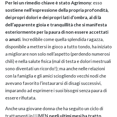
Per lei un rimedio chiave è stato Agrimony
: esso
sostiene nell’espressione della propria profondità,
dei propri dolori e dei propri lati d’ombra, al di là
dell’apparente gioia e tranquillità che si manifesta
esteriormente per la paura di non essere accettati
o amati
. Incredibile come quella splendida ragazza,
disponibile a mettersi in gioco a tutto tondo, ha iniziato
a migliorare non solo nell’aspetto (perdendo numerosi
chili) e nella salute fisica (mal di testa e dolori mestruali
sono diventati un ricordo!); ma anche nelle relazioni
con la famiglia e gli amici sciogliendo vecchi nodi che
avevano favorito l’instaurarsi di disagi successivi,
imparando ad esprimere i suoi bisogni senza paura di
essere rifiutata.
Anche una giovane donna che ha seguito un ciclo di
trattamenti in LUMEN
negli ultimi mesi ha tratto