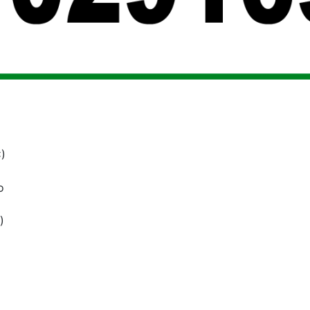
C)
o
)