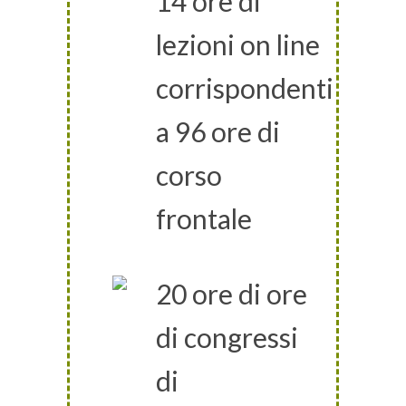
14 ore di
lezioni on line
corrispondenti
a 96 ore di
corso
frontale
20 ore di ore
di congressi
di