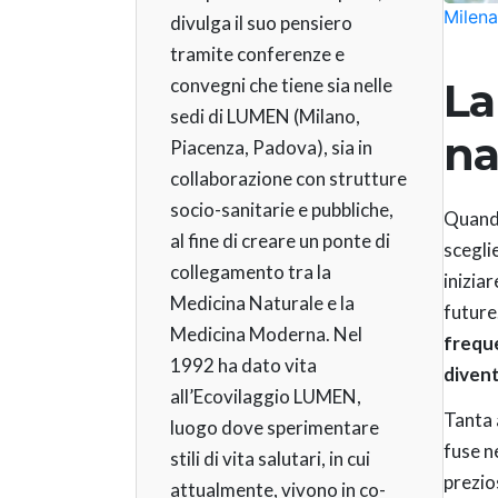
Milena
divulga il suo pensiero
tramite conferenze e
La
convegni che tiene sia nelle
sedi di LUMEN (Milano,
na
Piacenza, Padova), sia in
collaborazione con strutture
socio-sanitarie e pubbliche,
Quando 
al fine di creare un ponte di
sceglie
collegamento tra la
inizia
Medicina Naturale e la
future
Medicina Moderna. Nel
freque
1992 ha dato vita
diven
all’Ecovilaggio LUMEN,
Tanta 
luogo dove sperimentare
fuse n
stili di vita salutari, in cui
prezio
attualmente, vivono in co-