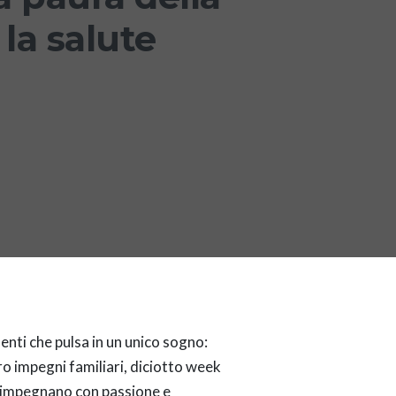
 la salute
enti che pulsa in un unico sogno:
loro impegni familiari, diciotto week
si impegnano con passione e