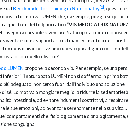
corso quadriennale per diventare Naturopata, nel 2012, si è a
[2]
ive del
Benchmarks for Training in Naturopathy
; questo te
proposta formativa LUMEN che, da sempre, poggia sui principi
tra questi è il detto Ippocratico “
VIS MEDICATRIX NATUR
 insegna a chi vuole diventare Naturopata come riconoscere
e vivente e come supportarla nel mantenimento o nel ripristino 
ad un nuovo bivio: utilizziamo questo paradigma con il modell
icista o con quello olistico?
odo LUMEN
propone la seconda via. Per esempio, se una perso
rti inferiori, il naturopata LUMEN non si sofferma in prima batt
o più adeguato, non cerca fuori dall’individuo una soluzione
 di sé. Lo motiva a mangiare meglio, a ridurre la sedentarietà,
nalità intestinale, ad evitare indumenti costrittivi, a respirar
are le sue emozioni, ad avanzare serenamente nella sua vita… 
quei comportamenti che, fisiologicamente o analogicamente, s
azione sanguigna.