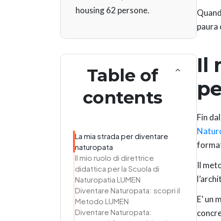
housing 62 persone.
Quando
paura 
Il
Table of
pe
contents
Fin da
Natur
La mia strada per diventare
format
naturopata
Il mio ruolo di direttrice
Il met
didattica per la Scuola di
l’archi
Naturopatia LUMEN
Diventare Naturopata: scopri il
E’ un 
Metodo LUMEN
Diventare Naturopata:
concret