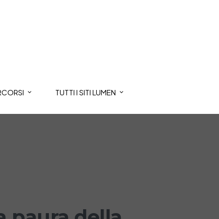
RCORSI
TUTTI I SITI LUMEN
a paura della