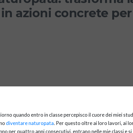
in azioni concrete per
iorno quando entro in classe percepisco il cuore dei miei stud
ono
diventare naturopata
. Per questo oltre ai loro lavori, ai 
anno per quattro anni consecutivi, entrano nelle mie classi e 