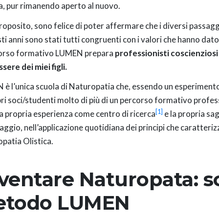
a, pur rimanendo aperto al nuovo.
proposito, sono felice di poter affermare che i diversi passaggi
ti anni sono stati tutti congruenti con i valori che hanno dato 
corso formativo LUMEN prepara
professionisti coscienziosi a
sere dei miei figli.
è l’unica scuola di Naturopatia che, essendo un esperimento 
pri soci/studenti molto di più di un percorso formativo profe
[1]
la propria esperienza come centro di ricerca
e la propria s
laggio, nell’applicazione quotidiana dei principi che caratter
patia Olistica.
ventare Naturopata: sc
etodo LUMEN