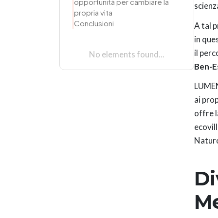
opportunità per cambiare la
scienz
propria vita
Conclusioni
A tal 
in ques
il per
No elements found...
Ben-Es
LUMEN 
ai pro
offre 
ecovil
Naturo
Di
M