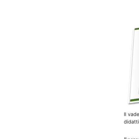
Il vad
didat