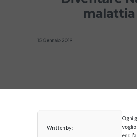
malattia 
15 Gennaio 2019
Ogni g
vogli
Written by:
end l’