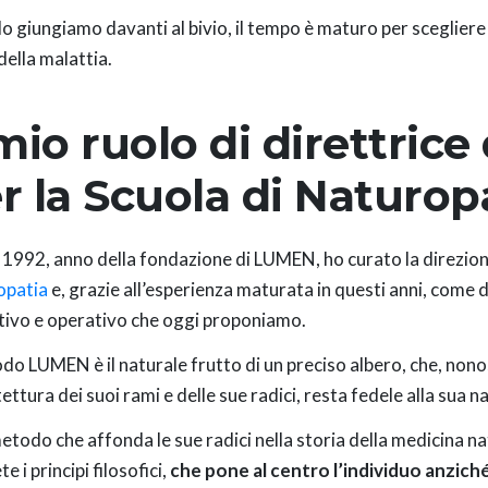
 giungiamo davanti al bivio, il tempo è maturo per scegliere l
della malattia.
 mio ruolo di direttrice
r la Scuola di Naturo
l 1992, anno della fondazione di LUMEN, ho curato la direzion
opatia
e, grazie all’esperienza maturata in questi anni, come
ivo e operativo che oggi proponiamo.
odo LUMEN è il naturale frutto di un preciso albero, che, non
tettura dei suoi rami e delle sue radici, resta fedele alla sua n
metodo che affonda le sue radici nella storia della medicina na
e i principi filosofici,
che pone al centro l’individuo anziché