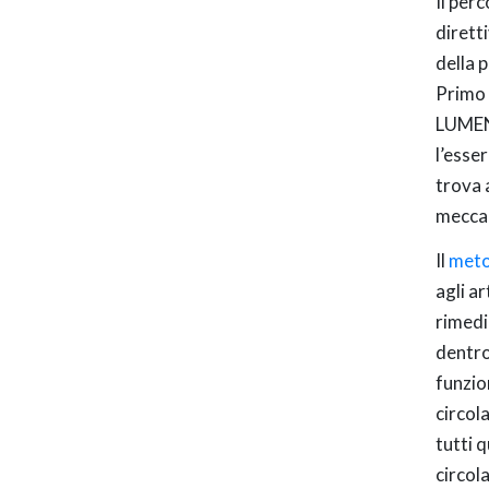
Il per
dirett
della 
Primo 
LUMEN,
l’esser
trova 
meccan
Il
met
agli a
rimedi
dentro
funzio
circol
tutti 
circol