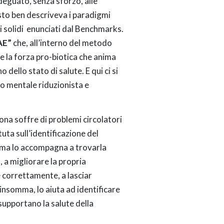
deguato, senza sforzo, alle
sto ben descriveva i paradigmi
 solidi enunciati dal Benchmarks.
AE”
che, all’interno del metodo
 la forza pro-biotica che anima
dello stato di salute. E qui ci si
o mentale riduzionista e
na soffre di problemi circolatori
uta sull’identificazione del
, ma lo accompagna a trovarla
 a migliorare la propria
e correttamente, a lasciar
insomma, lo aiuta ad identificare
upportano la salute della