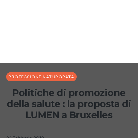
PROFESSIONE NATUROPATA
Politiche di ​promozione
della salute : la proposta di
LUMEN a Bruxelles
26 Febbraio 2019