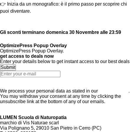
👉 Inizia da un monografico: è il primo passo per scoprire chi
puoi diventare.
Scopri i corsi
Gli sconti terminano domenica 30 Novembre alle 23:59
👉 Scegli ora il tuo corso →
OptimizePress Popup Overlay
OptimizePress Popup Overlay.
get access to deals now
Enter your details below to get instant access to our best deals
Get Access Now
We process your personal data as stated in our
Privacy Policy
.
You may withdraw your consent at any time by clicking the
unsubscribe link at the bottom of any of our emails.
Close
LUMEN Scuola di Naturopatia
marchio di Vis Naturae scarl
Via Polignano 5, 29010 San Pietro in Cerro (PC)