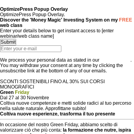
ECOVILLAGGIO LUMEN
OptimizePress Popup Overlay
OptimizePress Popup Overlay.
Discover the 'Money Magic' Investing System on my
FREE
web class
Enter your details below to get instant access to [enter
webinar/web class name]
Join the Web Class
We process your personal data as stated in our
Privacy Policy
.
You may withdraw your consent at any time by clicking the
unsubscribe link at the bottom of any of our emails.
Close
SCONTI SOSTENIBILI FINO AL 30% SUI CORSI
MONOGRAFICI
Green
Friday
Dal 27 al 30 Novembre
Coltiva nuove competenze e metti solide radici al tuo percorso
nella salute naturale. Approfittane subito!
Coltiva nuove esperienze, trasforma il tuo presente
In occasione del nostro Green Friday, abbiamo scelto di
valorizzare ciò che più conta:
la formazione che nutre, ispira