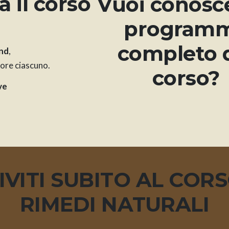
 il corso
Vuoi conosce
program
completo 
end
,
 ore ciascuno.
corso?
ve
IVITI SUBITO AL COR
RIMEDI NATURALI