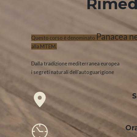
Rimedi
Panacea ne
Questo corso è denominato
alla MTEM.
Dalla tradizione mediterranea europea
i segreti naturali dell'autoguarigione
S
Ora