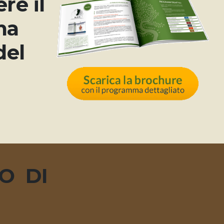
re il
ma
del
SO DI