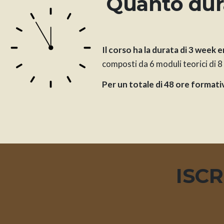
Quanto dura
Il corso ha la durata di 3 week 
composti da 6 moduli teorici di 8
Per un totale di 48 ore formati
ISCR