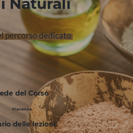
 Naturali
l percorso dedicato
ede del Corso
Piacenza
rio delle lezioni