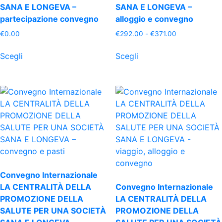
SANA E LONGEVA –
SANA E LONGEVA –
partecipazione convegno
alloggio e convegno
Fascia
€
0.00
€
292.00
-
€
371.00
di
Questo
Questo
prezzo:
Scegli
Scegli
prodotto
prodotto
da
ha
ha
€292.00
più
più
a
€371.00
varianti.
varianti.
Le
Le
opzioni
opzioni
possono
possono
essere
essere
scelte
scelte
nella
nella
Convegno Internazionale
pagina
pagina
LA CENTRALITÀ DELLA
Convegno Internazionale
del
del
PROMOZIONE DELLA
LA CENTRALITÀ DELLA
prodotto
prodotto
SALUTE PER UNA SOCIETÀ
PROMOZIONE DELLA