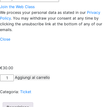
Join the Web Class
We process your personal data as stated in our
Privacy
Policy
. You may withdraw your consent at any time by
clicking the unsubscribe link at the bottom of any of our
emails.
Close
€
30.00
Noleggio
Aggiungi al carrello
Sistema
Audioricevente®
Categoria:
Ticket
per
Traduzione
Simultanea