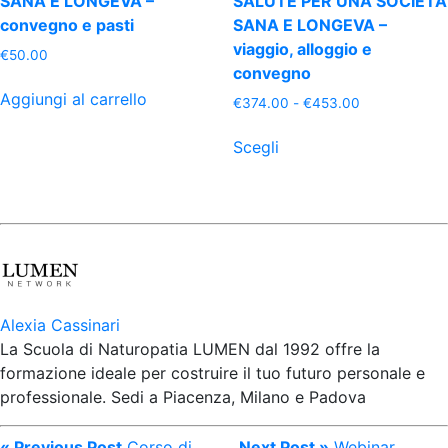
SANA E LONGEVA –
SALUTE PER UNA SOCIETÀ
convegno e pasti
SANA E LONGEVA –
viaggio, alloggio e
€
50.00
convegno
Aggiungi al carrello
Fascia
€
374.00
-
€
453.00
di
Questo
prezzo:
Scegli
prodotto
da
ha
€374.00
più
a
€453.00
varianti.
Le
opzioni
possono
essere
Alexia Cassinari
scelte
La Scuola di Naturopatia LUMEN dal 1992 offre la
nella
formazione ideale per costruire il tuo futuro personale e
pagina
professionale. Sedi a Piacenza, Milano e Padova
del
prodotto
« Previous Post
Corso di
Next Post »
Webinar