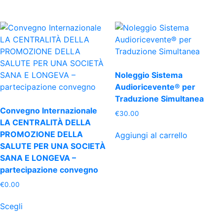
€371.00
ha
varianti.
€374.00
più
Le
a
€453.00
varianti.
opzioni
Le
possono
opzioni
essere
possono
scelte
Noleggio Sistema
essere
nella
Audioricevente® per
scelte
pagina
Traduzione Simultanea
nella
del
Convegno Internazionale
pagina
prodotto
€
30.00
LA CENTRALITÀ DELLA
del
PROMOZIONE DELLA
Aggiungi al carrello
prodotto
SALUTE PER UNA SOCIETÀ
SANA E LONGEVA –
partecipazione convegno
€
0.00
Questo
Scegli
prodotto