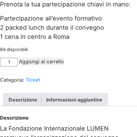
Prenota la tua partecipazione chiavi in mano:
Partecipazione all’evento formativo
2 packed lunch durante il convegno
1 cena in centro a Roma
84 disponibili
Convegno
Aggiungi al carrello
Internazionale
LA
Categoria:
Ticket
CENTRALITÀ
DELLA
PROMOZIONE
Descrizione
Informazioni aggiuntive
DELLA
SALUTE
Descrizione
PER
UNA
La Fondazione Internazionale LUMEN
SOCIETÀ