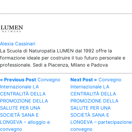
ha
più
varianti.
Le
opzioni
possono
essere
Alexia Cassinari
scelte
La Scuola di Naturopatia LUMEN dal 1992 offre la
nella
formazione ideale per costruire il tuo futuro personale e
pagina
professionale. Sedi a Piacenza, Milano e Padova
del
prodotto
« Previous Post
Convegno
Next Post »
Convegno
Internazionale LA
Internazionale LA
CENTRALITÀ DELLA
CENTRALITÀ DELLA
PROMOZIONE DELLA
PROMOZIONE DELLA
SALUTE PER UNA
SALUTE PER UNA
SOCIETÀ SANA E
SOCIETÀ SANA E
LONGEVA – alloggio e
LONGEVA – partecipazione
convegno
convegno