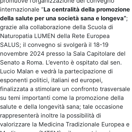
promuove l’organizzazione del convegno
SANA
internazionale “
La centralità della promozione
E
della salute per una società sana e longeva”
;
LONGEVA
–
grazie alla collaborazione della Scuola di
convegno
Naturopatia LUMEN della Rete Europea
e
SALUS; il convegno si svolgerà il 18-19
pasti
novembre 2024 presso la Sala Capitolare del
quantità
Senato a Roma. L’evento è ospitato dal sen.
Lucio Malan e vedrà la partecipazione di
esponenti politici, italiani ed europei,
finalizzata a stimolare un confronto trasversale
su temi importanti come la promozione della
salute e della longevità sana; tale occasione
rappresenterà inoltre la possibilità di
valorizzare la Medicina Tradizionale Europea e