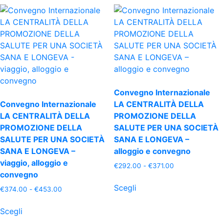
Convegno Internazionale
Convegno Internazionale
LA CENTRALITÀ DELLA
LA CENTRALITÀ DELLA
PROMOZIONE DELLA
PROMOZIONE DELLA
SALUTE PER UNA SOCIETÀ
SALUTE PER UNA SOCIETÀ
SANA E LONGEVA –
SANA E LONGEVA –
alloggio e convegno
viaggio, alloggio e
Fascia
€
292.00
-
€
371.00
convegno
di
Questo
prezzo:
Scegli
Fascia
€
374.00
-
€
453.00
prodotto
da
di
Questo
ha
€292.00
prezzo:
Scegli
prodotto
più
a
da