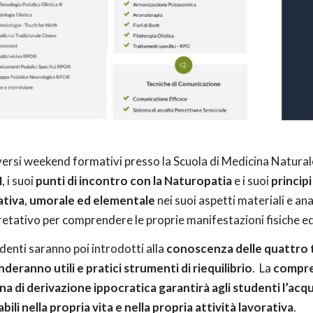
versi weekend formativi presso la Scuola di Medicina Natural
M
, i suoi
punti di incontro con la Naturopatia
e i suoi
principi
ativa
,
umorale ed elementale
nei suoi aspetti materiali e ana
retativo per comprendere le proprie manifestazioni fisiche e
udenti saranno poi introdotti alla
conoscenza delle quattro t
deranno utili e pratici strumenti di riequilibrio
. La
compre
na di derivazione ippocratica garantirà agli studenti l’ac
abili nella propria vita e nella propria attività lavorativa
.