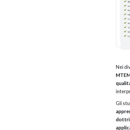
Nei di
MTE
qualit
interp
Gli st
appren
dottri
applic