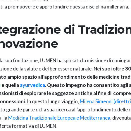
ti a promuovere e approfondire questa disciplina millenaria.
tegrazione di Tradizio
novazione
lla sua fondazione, LUMEN ha sposato la missione di coniugar
ione della salute e del benessere naturale.
Nei suoi oltre 30
to ampio spazio all’approfondimento delle medicine tradi
e
e quella
ayurvedica
. Questo impegno ha consentito agli st
sionisti di esplorare le saggezze antiche al fine di comp
connessioni
. In questo lungo viaggio,
Milena Simeoni (direttr
to grande parte della sua ricerca all‘approfondimento delle r
, la
Medicina Tradizionale Europea e Mediterranea
, divenut
fferta formativa di LUMEN.