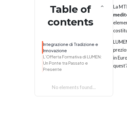
Table of
La MT
medit
contents
elemen
costit
LUMEN 
Integrazione di Tradizione e
prezios
Innovazione
L’Offerta Formativa di LUMEN:
in Eur
Un Ponte tra Passato e
quest’
Presente
No elements found...