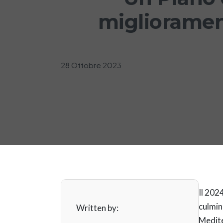
miglioramen
28 Ottobre 2023
Il 202
culmin
Written by:
Medite