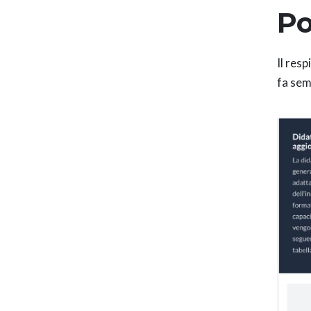
Po
Il resp
fa sem