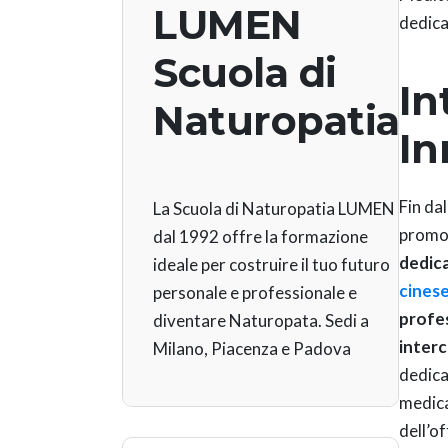
LUMEN
dedica
Scuola di
In
Naturopatia
In
Fin da
La Scuola di Naturopatia LUMEN
promoz
dal 1992 offre la formazione
dedica
ideale per costruire il tuo futuro
cines
personale e professionale e
profes
diventare Naturopata. Sedi a
inter
Milano, Piacenza e Padova
dedica
medica
dell’o