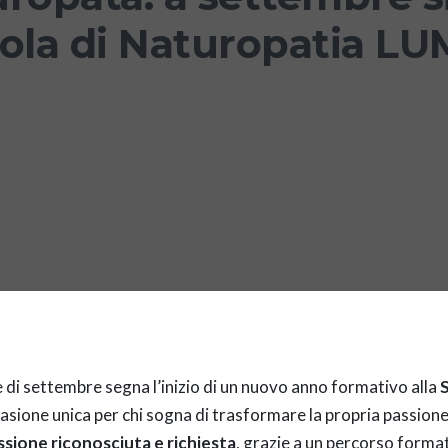
ola di Naturopatia L
e di settembre segna l’inizio di un nuovo anno formativo alla
asione unica per chi sogna di trasformare la propria passione 
sione riconosciuta e richiesta
, grazie a un percorso format