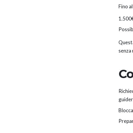
Fino a
1.500€
Possibi
Questa
senza r
Co
Richie
guider
Blocca
Prepar