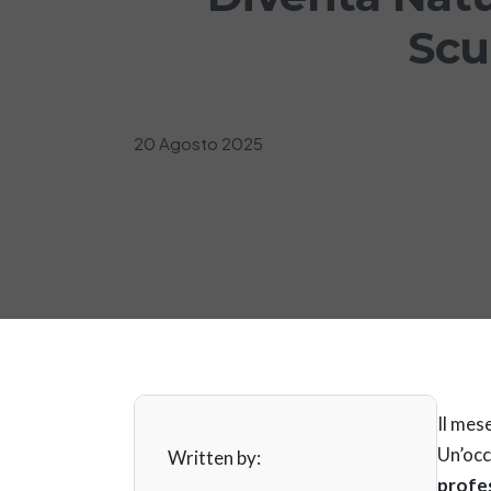
Scu
20 Agosto 2025
Il mes
Un’occ
Written by:
profes