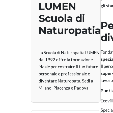
LUMEN
gli st
Scuola di
Pe
Naturopatia
di
Fonda
La Scuola di Naturopatia LUMEN
specia
dal 1992 offre la formazione
Il per
ideale per costruire il tuo futuro
super
personale e professionale e
lavoro
diventare Naturopata. Sedi a
Milano, Piacenza e Padova
Punti
Ecovill
Specia