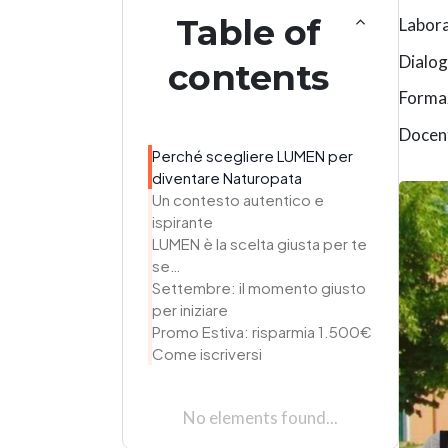
Table of
Labora
Dialog
contents
Formaz
Docent
Perché scegliere LUMEN per
diventare Naturopata
Un contesto autentico e
ispirante
LUMEN è la scelta giusta per te
se…
Settembre: il momento giusto
per iniziare
Promo Estiva: risparmia 1.500€
Come iscriversi
No elements found...