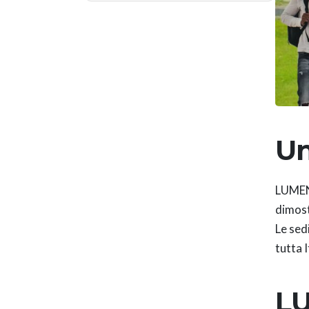
Un
LUMEN 
dimos
Le sed
tutta I
LU