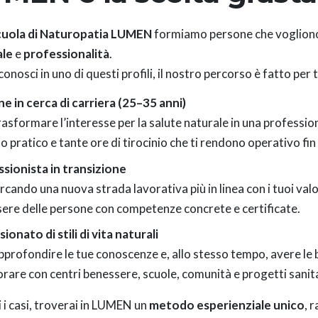
uola di Naturopatia LUMEN
formiamo persone che voglion
ale
e
professionalità
.
iconosci in uno di questi profili, il nostro percorso è fatto per t
e in cerca di carriera (25–35 anni)
rasformare l’interesse per la salute naturale in una professio
 pratico e tante ore di tirocinio che ti rendono operativo fin
sionista in transizione
rcando una nuova strada lavorativa più in linea con i tuoi valo
ere delle persone con competenze concrete e certificate.
ionato di stili di vita naturali
pprofondire le tue conoscenze e, allo stesso tempo, avere le b
orare con centri benessere, scuole, comunità e progetti sanita
i i casi, troverai in LUMEN un
metodo esperienziale unico
, 