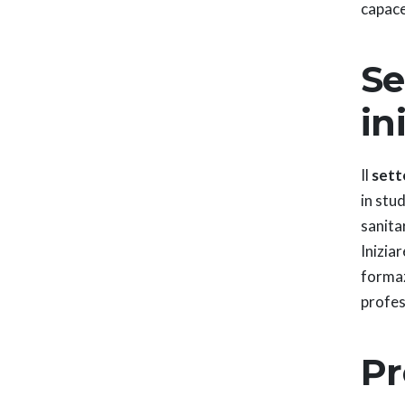
capace
Se
in
Il
sett
in stud
sanitar
Iniziar
formaz
profes
Pr