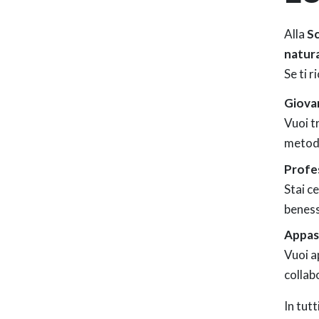
Alla
Sc
natur
Se ti r
Giovan
Vuoi t
metodo
Profes
Stai ce
beness
Appass
Vuoi a
collab
In tutt