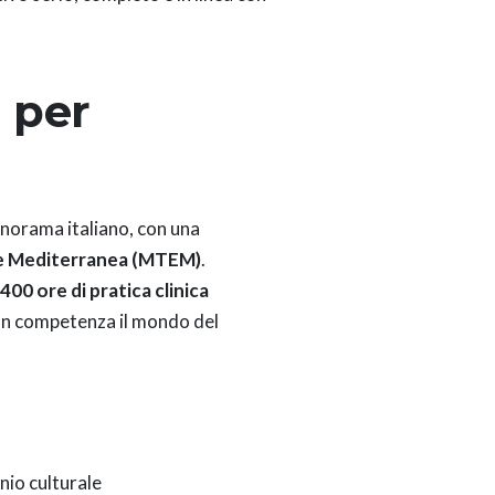
 per
anorama italiano, con una
a e Mediterranea (MTEM)
.
400 ore di pratica clinica
con competenza il mondo del
io culturale