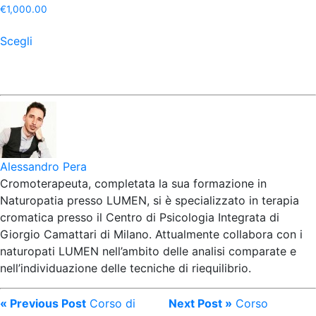
€
1,000.00
Questo
Scegli
prodotto
ha
più
varianti.
Le
opzioni
possono
essere
Alessandro Pera
scelte
Cromoterapeuta, completata la sua formazione in
nella
Naturopatia presso LUMEN, si è specializzato in terapia
pagina
cromatica presso il Centro di Psicologia Integrata di
del
Giorgio Camattari di Milano. Attualmente collabora con i
prodotto
naturopati LUMEN nell’ambito delle analisi comparate e
nell’individuazione delle tecniche di riequilibrio.
« Previous Post
Corso di
Next Post »
Corso