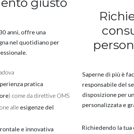
ento giusto
Richi
cons
0 anni, offre una
person
gna nel quotidiano per
fessionale.
Padova
Saperne di più è fac
perienza pratica
responsabile del se
disposizione per u
ore
) come da direttive OMS
personalizzata e gr
ione alle
esigenze del
Richiedendo la tua
frontale e innovativa