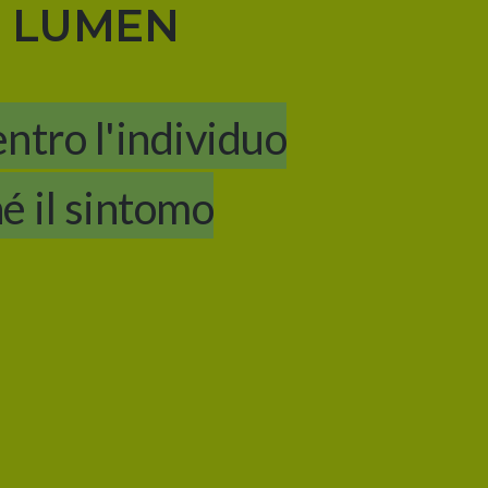
n
LUMEN
entro l'individuo
é il sintomo