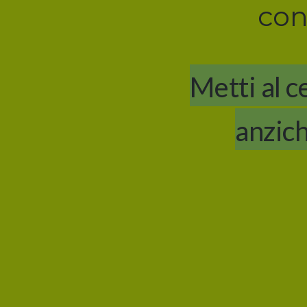
co
Metti al c
anzich