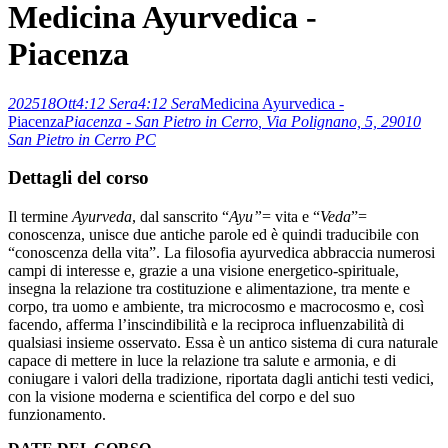
Medicina Ayurvedica -
Piacenza
2025
18
Ott
4:12 Sera
4:12 Sera
Medicina Ayurvedica -
Piacenza
Piacenza - San Pietro in Cerro
, Via Polignano, 5, 29010
San Pietro in Cerro PC
Dettagli del corso
Il termine
Ayurveda
, dal sanscrito “
Ayu”
= vita e “
Veda
”=
conoscenza, unisce due antiche parole ed è quindi traducibile con
“conoscenza della vita”. La filosofia ayurvedica abbraccia numerosi
campi di interesse e, grazie a una visione energetico-spirituale,
insegna la relazione tra costituzione e alimentazione, tra mente e
corpo, tra uomo e ambiente, tra microcosmo e macrocosmo e, così
facendo, afferma l’inscindibilità e la reciproca influenzabilità di
qualsiasi insieme osservato. Essa è un antico sistema di cura naturale
capace di mettere in luce la relazione tra salute e armonia, e di
coniugare i valori della tradizione, riportata dagli antichi testi vedici,
con la visione moderna e scientifica del corpo e del suo
funzionamento.