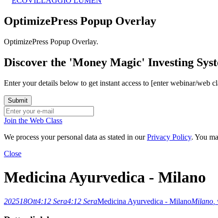
ECOVILLAGGIO LUMEN
OptimizePress Popup Overlay
OptimizePress Popup Overlay.
Discover the 'Money Magic' Investing Sy
Enter your details below to get instant access to [enter webinar/web c
Join the Web Class
We process your personal data as stated in our
Privacy Policy
. You ma
Close
Medicina Ayurvedica - Milano
2025
18
Ott
4:12 Sera
4:12 Sera
Medicina Ayurvedica - Milano
Milano
,