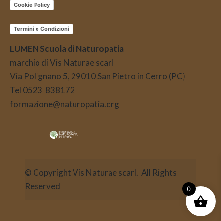
Cookie Policy
Termini e Condizioni
LUMEN Scuola di Naturopatia
marchio di Vis Naturae scarl
Via Polignano 5, 29010 San Pietro in Cerro (PC)
Tel 0523 838172
formazione@naturopatia.org
© Copyright Vis Naturae scarl. All Rights
Reserved
0