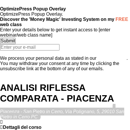
ECOVILLAGGIO LUMEN
OptimizePress Popup Overlay
OptimizePress Popup Overlay.
Discover the 'Money Magic' Investing System on my
FREE
web class
Enter your details below to get instant access to [enter
webinar/web class name]
Join the Web Class
We process your personal data as stated in our
Privacy Policy
.
You may withdraw your consent at any time by clicking the
unsubscribe link at the bottom of any of our emails.
Close
ANALISI RIFLESSA
COMPARATA - PIACENZA
2020
21
Nov
(Nov 21)
10:00 Mattina
22
(Nov 22)
6:00 Sera
Piacenza - San Pietro in Cerro
, Via Polignano, 5, 29010 San
Pietro in Cerro PC
Dettagli del corso