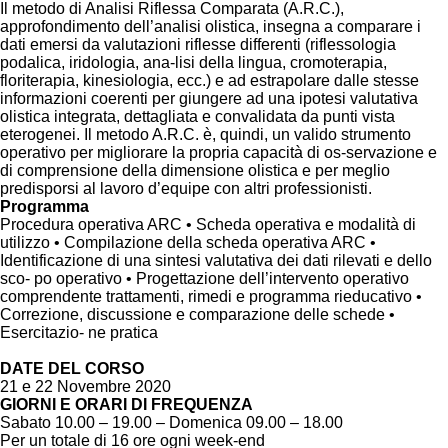
Il metodo di Analisi Riflessa Comparata (A.R.C.),
approfondimento dell’analisi olistica, insegna a comparare i
dati emersi da valutazioni riflesse differenti (riflessologia
podalica, iridologia, ana-lisi della lingua, cromoterapia,
floriterapia, kinesiologia, ecc.) e ad estrapolare dalle stesse
informazioni coerenti per giungere ad una ipotesi valutativa
olistica integrata, dettagliata e convalidata da punti vista
eterogenei. Il metodo A.R.C. è, quindi, un valido strumento
operativo per migliorare la propria capacità di os-servazione e
di comprensione della dimensione olistica e per meglio
predisporsi al lavoro d’equipe con altri professionisti.
Programma
Procedura operativa ARC • Scheda operativa e modalità di
utilizzo • Compilazione della scheda operativa ARC •
Identificazione di una sintesi valutativa dei dati rilevati e dello
sco- po operativo • Progettazione dell’intervento operativo
comprendente trattamenti, rimedi e programma rieducativo •
Correzione, discussione e comparazione delle schede •
Esercitazio- ne pratica
DATE DEL CORSO
21 e 22 Novembre 2020
GIORNI E ORARI DI FREQUENZA
Sabato 10.00 – 19.00 – Domenica 09.00 – 18.00
Per un totale di 16 ore ogni week-end