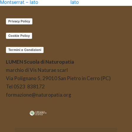
Montserrat – lato
lato
Privacy Policy
Cookie Policy
Termini e Condizioni
LUMEN Scuola di Naturopatia
marchio di Vis Naturae scarl
Via Polignano 5, 29010 San Pietro in Cerro (PC)
Tel 0523 838172
formazione@naturopatia.org