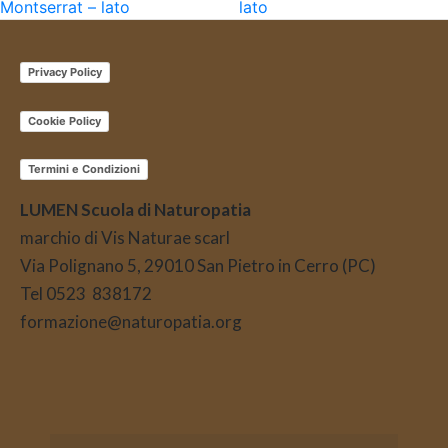
Montserrat – lato
lato
Privacy Policy
Cookie Policy
Termini e Condizioni
LUMEN Scuola di Naturopatia
marchio di Vis Naturae scarl
Via Polignano 5, 29010 San Pietro in Cerro (PC)
Tel 0523 838172
formazione@naturopatia.org