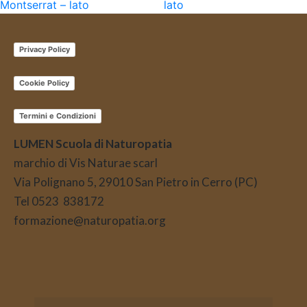
Montserrat – lato
lato
Privacy Policy
Cookie Policy
Termini e Condizioni
LUMEN Scuola di Naturopatia
marchio di Vis Naturae scarl
Via Polignano 5, 29010 San Pietro in Cerro (PC)
Tel 0523 838172
formazione@naturopatia.org