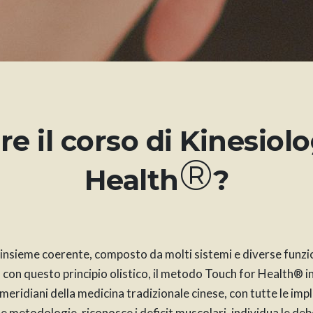
e il corso di Kinesiol
®
Health
?
 insieme coerente, composto da molti sistemi e diverse funzio
 con questo principio olistico, il metodo Touch for Health® i
eridiani della medicina tradizionale cinese, con tutte le implic
he metodologie, riconosce i deficit muscolari, individua le de