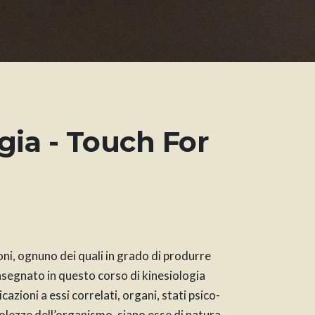
ogia - Touch For
ni, ognuno dei quali in grado di produrre
nsegnato in questo corso di kinesiologia
azioni a essi correlati, organi, stati psico-
bolezze dell’organismo, siano esse di natura