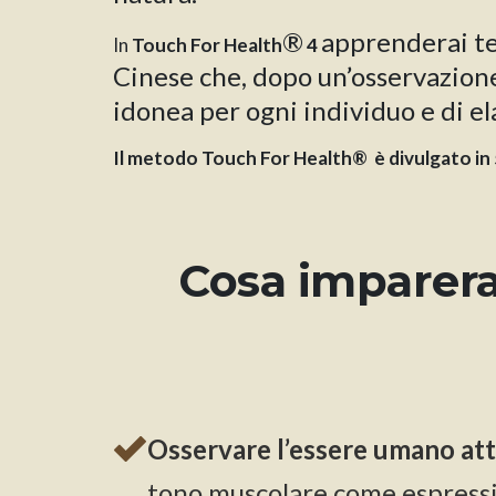
®
apprenderai te
In
Touch For Health
4
Cinese che, dopo un’osservazione 
idonea per ogni individuo e di el
Il metodo Touch For Health® è divulgato in 55
Cosa imparerai
Osservare l’essere umano attra
tono muscolare come espressi