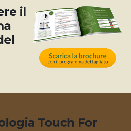
re il
ma
del
ologia Touch For