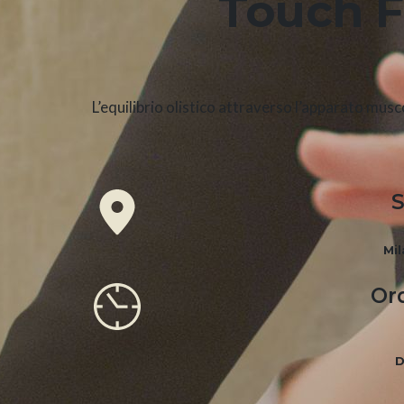
Touch F
L’equilibrio olistico attraverso l’apparato musc
S
Mil
Ora
D