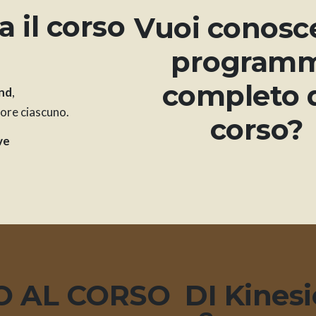
 il corso
Vuoi conosce
program
completo 
end
,
 ore ciascuno.
corso?
ve
O AL CORSO DI Kinesi