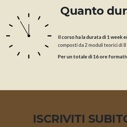
Quanto dura
Il corso ha la durata di 1 week 
composti da 2 moduli teorici di 8
Per un totale di 16 ore formati
ISCRIVITI SUBIT