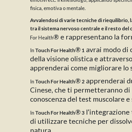
fisica, emotiva o mentale.
Avvalendosi di varie tecniche di riequilibrio
tra il sistema nervoso centrale e il resto del
®
e rappresentano la form
For Health
®
avrai modo di c
In
Touch For Health
1
della visione olistica e attravers
apprenderai come migliorare lo s
®
apprenderai due
In
Touch For Health
2
Cinese, che ti permetteranno di c
conoscenza del test muscolare e 
®
l’integrazione 
In
Touch For Health
3
di utilizzare tecniche per dissol
natura.